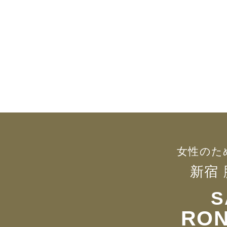
女性のた
新宿
S
RON