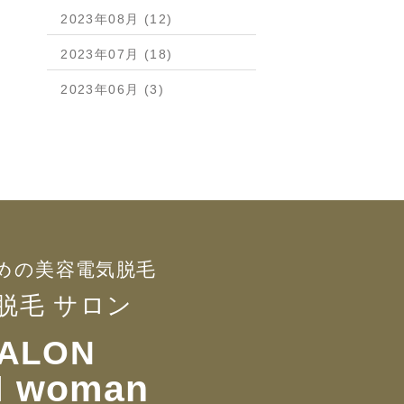
2023年08月 (12)
2023年07月 (18)
2023年06月 (3)
めの美容電気脱毛
 脱毛 サロン
ALON
 woman