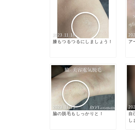
2023.11.18
20
膝もつるつるにしましょう！
ア
2023.11.13
20
脇の脱毛もしっかりと！
自
し