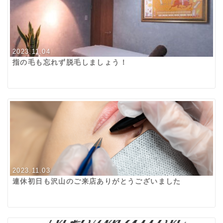
2023.11.04
指の毛も忘れず脱毛しましょう！
2023.11.03
連休初日も沢山のご来店ありがとうございました