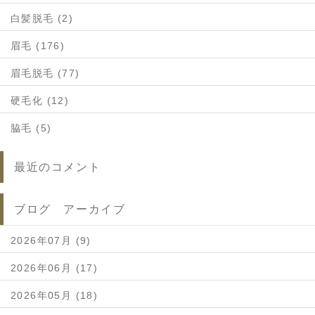
白髪脱毛 (2)
眉毛 (176)
眉毛脱毛 (77)
硬毛化 (12)
脇毛 (5)
最近のコメント
ブログ アーカイブ
2026年07月 (9)
2026年06月 (17)
2026年05月 (18)