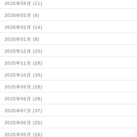
2026年04月 (11)
2026年03月 (9)
2026年02月 (14)
2026年01月 (8)
2025年12月 (20)
2025年11月 (28)
2025年10月 (33)
2025年09月 (29)
2025年08月 (28)
2025年07月 (37)
2025年06月 (25)
2025年05月 (26)