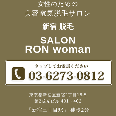
女性のための
美容電気脱毛サロン
新宿 脱毛
SALON
RON woman
東京都新宿区新宿2丁目18-5
第2成光ビル 401・402
「新宿三丁目駅」 徒歩2分