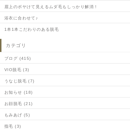
眉上のボヤけて見えるムダ毛もしっかり解消！
浴衣に合わせて♪
1本1本こだわりのある脱毛
カテゴリ
ブログ (415)
VIO脱毛 (3)
うなじ脱毛 (7)
お知らせ (18)
お顔脱毛 (21)
もみあげ (5)
指毛 (3)