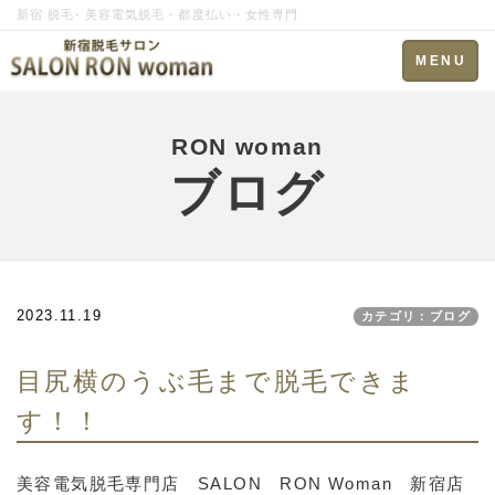
新宿 脱毛- 美容電気脱毛・都度払い・女性専門
Toggle
MENU
navigation
RON woman
ブログ
2023.11.19
カテゴリ：ブログ
目尻横のうぶ毛まで脱毛できま
す！！
美容電気脱毛専門店 SALON RON Woman 新宿店