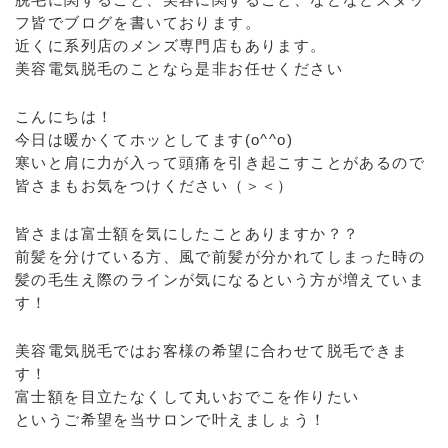
フ皆でブログを書いております。
近くに系列店のメンズ専門店もあります。
美容電気脱毛のことなら是非お任せください
こんにちは！
今日は暖かくてホッとしてます(o^^o)
寒いと肩に力が入って頭痛を引き起こすことがあるので
皆さまもお気をつけください（＞＜）
皆さまは富士額を気にしたことありますか？？
前髪を分けている方、風で前髪が分かれてしまった時の
髪の毛生え際のラインが気になるという方が増えていま
す！
美容電気脱毛ではお客様の希望に合わせて脱毛できま
す！
富士額を目立たなくして丸いおでこを作りたい
というご希望を当サロンで叶えましょう！