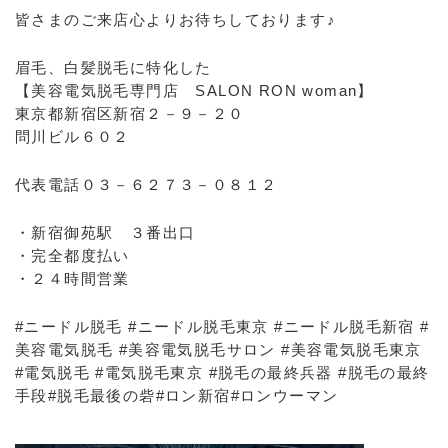
皆さまのご来店心よりお待ちしております♪
眉毛、白髪脱毛に特化した
【美容電気脱毛専門店 SALON RON woman】
東京都新宿区新宿２－９－２０
問川ビル６０２
代表電話０３－６２７３－０８１２
・新宿御苑駅 ３番出口
・完全都度払い
・２４時間営業
#ニードル脱毛 #ニードル脱毛東京 #ニードル脱毛新宿 #
美容電気脱毛 #美容電気脱毛サロン #美容電気脱毛東京
#電気脱毛 #電気脱毛東京 #脱毛の最終兵器 #脱毛の最終
手段#脱毛最後の砦#ロン新宿#ロンウーマン