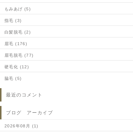
もみあげ (5)
指毛 (3)
白髪脱毛 (2)
眉毛 (176)
眉毛脱毛 (77)
硬毛化 (12)
脇毛 (5)
最近のコメント
ブログ アーカイブ
2026年08月 (1)