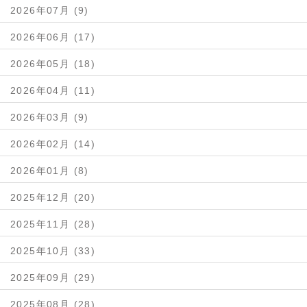
2026年07月 (9)
2026年06月 (17)
2026年05月 (18)
2026年04月 (11)
2026年03月 (9)
2026年02月 (14)
2026年01月 (8)
2025年12月 (20)
2025年11月 (28)
2025年10月 (33)
2025年09月 (29)
2025年08月 (28)