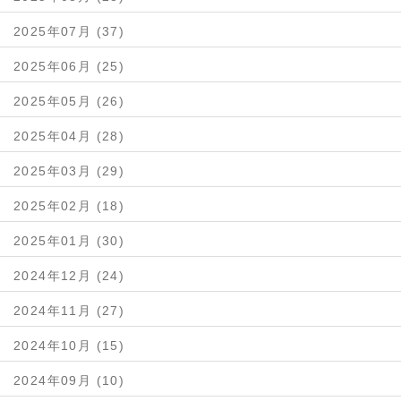
2025年07月 (37)
2025年06月 (25)
2025年05月 (26)
2025年04月 (28)
2025年03月 (29)
2025年02月 (18)
2025年01月 (30)
2024年12月 (24)
2024年11月 (27)
2024年10月 (15)
2024年09月 (10)