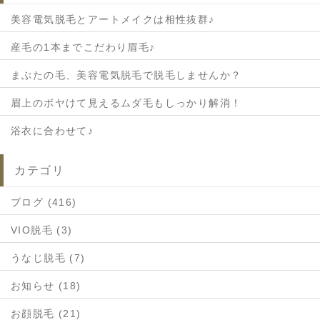
美容電気脱毛とアートメイクは相性抜群♪
産毛の1本までこだわり眉毛♪
まぶたの毛、美容電気脱毛で脱毛しませんか？
眉上のボヤけて見えるムダ毛もしっかり解消！
浴衣に合わせて♪
カテゴリ
ブログ (416)
VIO脱毛 (3)
うなじ脱毛 (7)
お知らせ (18)
お顔脱毛 (21)