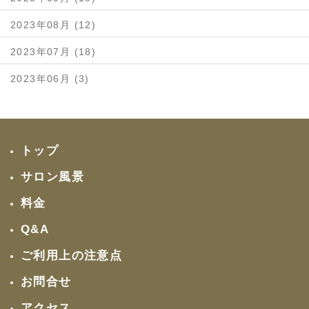
2023年08月 (12)
2023年07月 (18)
2023年06月 (3)
トップ
サロン風景
料金
Q&A
ご利用上の注意点
お問合せ
アクセス