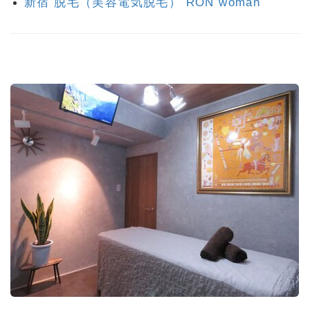
新宿 脱毛（美容電気脱毛） RON woman