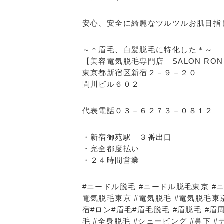
安心、安全に綺麗なツルツルお肌目指
～＊眉毛、白髪脱毛に特化した＊～
【美容電気脱毛専門店 SALON RON 
東京都新宿区新宿２－９－２０
問川ビル６０２
代表電話０３－６２７３－０８１２
・新宿御苑駅 ３番出口
・完全都度払い
・２４時間営業
#ニードル脱毛 #ニードル脱毛東京 #
電気脱毛東京 #電気脱毛 #電気脱毛東
宿#ロン#眉毛#眉毛脱毛 #眉脱毛 #眉周り
毛 #全身脱毛 #シェービング #鼻下 