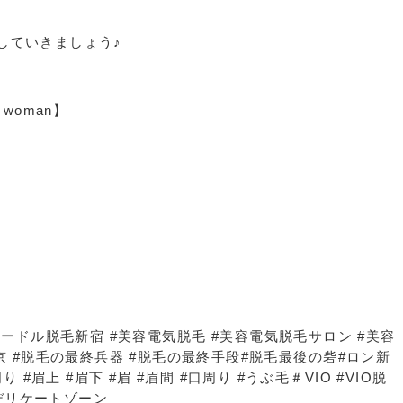
していきましょう♪
woman】
ニードル脱毛新宿 #美容電気脱毛 #美容電気脱毛サロン #美容
京 #脱毛の最終兵器 #脱毛の最終手段#脱毛最後の砦#ロン新
 #眉上 #眉下 #眉 #眉間 #口周り #うぶ毛＃VIO #VIO脱
#デリケートゾーン